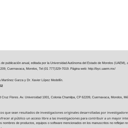
ta de publicación anual, editada por la Universidad Autónoma del Estado de Morelos (UAEM), a
2209, Cuernavaca, Morelos, Tel (01 777)329-7019. Página web: http://byc.uaem.mx/
na Martínez Garza y
Dr. Xavier López Medellín.
02
id Cruz Flores. Av. Universidad 1001, Colonia Chamilpa, CP 62209, Cuernavaca, Morelos, Mé
ficos que sean resultados de investigaciones originales desarrolladas por investigador
ofrecer al público un acceso libre a las investigaciones para contribuir a un mayor i
. Los nombres de productos, equipos o software mencionados en los manuscritos no reflejan