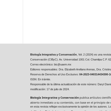
Biología Integrativa y Conservación
, Vol. 2 (2024) es una revis
Conservación (CIByC). Av. Universidad 1001 Col. Chamilpa C.P. 6
Correo electrónico: bic@uaem.mx
Editores responsables:
Dra. Elizabeth Arellano Arenas,
Dra. Cristi
Reserva de Derechos al Uso Exclusivo:
04-2023-040314434300-1
ISSN: En trámite.
Responsable de la última actualización de este número: Daryl Dav
modificación: 17 de julio de 2024.
Biología Integrativa y Conservación
publica artículos cientí
abierto inmediato a su contenido, con base en el principio de 
en esta revista reflejan exclusivamente la opinión de los autores