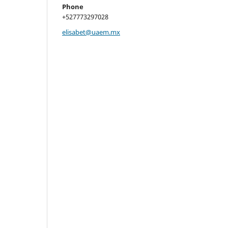
Phone
+527773297028
elisabet@uaem.mx