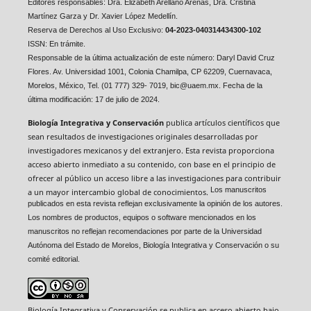
Editores responsables:
Dra. Elizabeth Arellano Arenas,
Dra. Cristina
Martínez Garza y
Dr. Xavier López Medellín.
Reserva de Derechos al Uso Exclusivo:
04-2023-040314434300-102
ISSN: En trámite.
Responsable de la última actualización de este número: Daryl David Cruz
Flores. Av. Universidad 1001, Colonia Chamilpa, CP 62209, Cuernavaca,
Morelos, México, Tel. (01 777) 329- 7019, bic@uaem.mx. Fecha de la
última modificación: 17 de julio de 2024.
Biología Integrativa y Conservación
publica artículos científicos que
sean resultados de investigaciones originales desarrolladas por
investigadores mexicanos y del extranjero. Esta revista proporciona
acceso abierto inmediato a su contenido, con base en el principio de
ofrecer al público un acceso libre a las investigaciones para contribuir
Los manuscritos
a un mayor intercambio global de conocimientos.
publicados en esta revista reflejan exclusivamente la opinión de los autores.
Los nombres de productos, equipos o software mencionados en los
manuscritos no reflejan recomendaciones por parte de la Universidad
Autónoma del Estado de Morelos, Biología Integrativa y Conservación o su
comité editorial.
Biología Integrativa y Conservación se publica en acceso abierto bajo