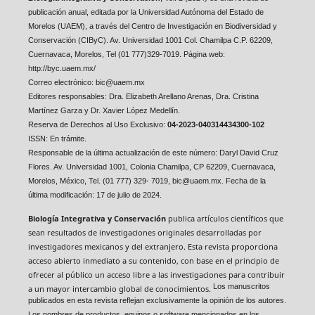
publicación anual, editada por la Universidad Autónoma del Estado de
Morelos (UAEM), a través del Centro de Investigación en Biodiversidad y
Conservación (CIByC). Av. Universidad 1001 Col. Chamilpa C.P. 62209,
Cuernavaca, Morelos, Tel (01 777)329-7019. Página web:
http://byc.uaem.mx/
Correo electrónico: bic@uaem.mx
Editores responsables:
Dra. Elizabeth Arellano Arenas,
Dra. Cristina
Martínez Garza y
Dr. Xavier López Medellín.
Reserva de Derechos al Uso Exclusivo:
04-2023-040314434300-102
ISSN: En trámite.
Responsable de la última actualización de este número: Daryl David Cruz
Flores. Av. Universidad 1001, Colonia Chamilpa, CP 62209, Cuernavaca,
Morelos, México, Tel. (01 777) 329- 7019, bic@uaem.mx. Fecha de la
última modificación: 17 de julio de 2024.
Biología Integrativa y Conservación
publica artículos científicos que
sean resultados de investigaciones originales desarrolladas por
investigadores mexicanos y del extranjero. Esta revista proporciona
acceso abierto inmediato a su contenido, con base en el principio de
ofrecer al público un acceso libre a las investigaciones para contribuir
Los manuscritos
a un mayor intercambio global de conocimientos.
publicados en esta revista reflejan exclusivamente la opinión de los autores.
Los nombres de productos, equipos o software mencionados en los