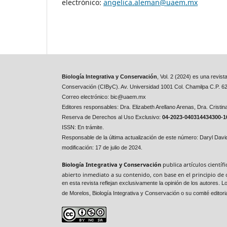
electrónico:
angelica.aleman@uaem.mx
Biología Integrativa y Conservación
, Vol. 2 (2024) es una revis
Conservación (CIByC). Av. Universidad 1001 Col. Chamilpa C.P. 6
Correo electrónico: bic@uaem.mx
Editores responsables:
Dra. Elizabeth Arellano Arenas,
Dra. Cristi
Reserva de Derechos al Uso Exclusivo:
04-2023-040314434300-1
ISSN: En trámite.
Responsable de la última actualización de este número: Daryl Dav
modificación: 17 de julio de 2024.
Biología Integrativa y Conservación
publica artículos cientí
abierto inmediato a su contenido, con base en el principio de 
en esta revista reflejan exclusivamente la opinión de los autores
de Morelos, Biología Integrativa y Conservación o su comité editoria