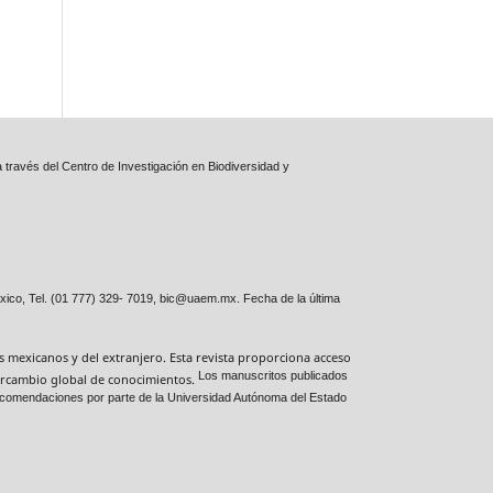
 través del Centro de Investigación en Biodiversidad y
xico, Tel. (01 777) 329- 7019, bic@uaem.mx. Fecha de la última
es mexicanos y del extranjero. Esta revista proporciona acceso
Los manuscritos publicados
ntercambio global de conocimientos.
 recomendaciones por parte de la Universidad Autónoma del Estado