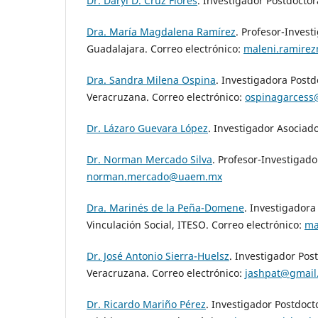
Dr. Daryl D. Cruz Flores
. Investigador Postdoctor
Dra. María Magdalena Ramírez
. Profesor-Invest
Guadalajara. Correo electrónico:
maleni.ramire
Dra. Sandra Milena Ospina
. Investigadora Postd
Veracruzana. Correo electrónico:
ospinagarcess
Dr. Lázaro Guevara López
. Investigador Asociado
Dr. Norman Mercado Silva
. Profesor-Investigad
norman.mercado@uaem.mx
Dra. Marinés de la Peña-Domene
. Investigadora
Vinculación Social, ITESO. Correo electrónico:
ma
Dr. José Antonio Sierra-Huelsz
. Investigador Pos
Veracruzana. Correo electrónico:
jashpat@gmail
Dr. Ricardo Mariño Pérez
. Investigador Postdoct