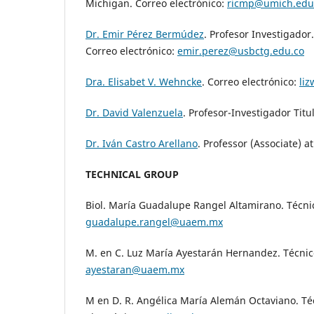
Michigan. Correo electrónico:
ricmp@umich.edu
Dr. Emir Pérez Bermúdez
. Profesor Investigador
Correo electrónico:
emir.perez@usbctg.edu.co
Dra. Elisabet V. Wehncke
. Correo electrónico:
li
Dr. David Valenzuela
. Profesor-Investigador Tit
Dr. Iván Castro Arellano
. Professor (Associate) a
TECHNICAL GROUP
Biol. María Guadalupe Rangel Altamirano. Técni
guadalupe.rangel@uaem.mx
M. en C. Luz María Ayestarán Hernandez. Técni
ayestaran@uaem.mx
M en D. R. Angélica María Alemán Octaviano. T