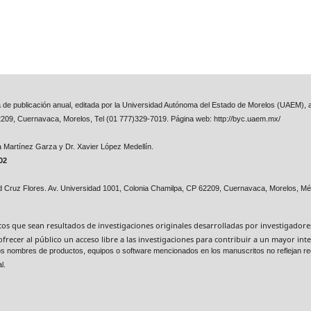
ta de publicación anual, editada por la Universidad Autónoma del Estado de Morelos (UAEM), a
2209, Cuernavaca, Morelos, Tel (01 777)329-7019. Página web: http://byc.uaem.mx/
na Martínez Garza y
Dr. Xavier López Medellín.
02
id Cruz Flores. Av. Universidad 1001, Colonia Chamilpa, CP 62209, Cuernavaca, Morelos, Mé
ficos que sean resultados de investigaciones originales desarrolladas por investigador
ofrecer al público un acceso libre a las investigaciones para contribuir a un mayor i
. Los nombres de productos, equipos o software mencionados en los manuscritos no reflejan
l.