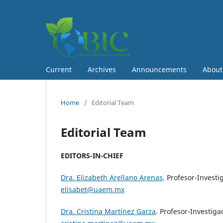
Current
Archives
Announcements
Abou
Home
/
Editorial Team
Editorial Team
EDITORS-IN-CHIEF
Dra. Elizabeth Arellano Arenas
. Profesor-Investi
elisabet@uaem.mx
Dra. Cristina Martínez Garza
. Profesor-Investiga