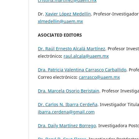
cristina.martinez@uaem.mx
Dr.
Xavier López Medellín
. Profesor-Investigador
xlmedellin@uaem.mx
ASOCIATED EDITORS
Dr. Raúl Ernesto Alcalá Martínez
. Profesor Inves
electrónico
:
raul.alcala@uaem.mx
Dra. Patricia Valentina Carrasco Carballido
. Pro
Correo electrónico
:
carrasco@uaem.mx
Dra. Marcela Osorio Beristain
. Profesor Investig
Dr. Carlos N. Ibarra Cerdeña
. Investigador Titu
ibarra.cerdena@gmail.com
Dra. Daily Martínez Borrego
. Investigadora Post