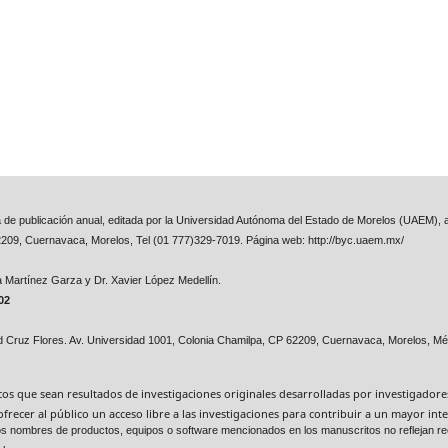
ta de publicación anual, editada por la Universidad Autónoma del Estado de Morelos (UAEM), a
2209, Cuernavaca, Morelos, Tel (01 777)329-7019. Página web: http://byc.uaem.mx/
na Martínez Garza y
Dr. Xavier López Medellín.
02
id Cruz Flores. Av. Universidad 1001, Colonia Chamilpa, CP 62209, Cuernavaca, Morelos, Mé
ficos que sean resultados de investigaciones originales desarrolladas por investigador
ofrecer al público un acceso libre a las investigaciones para contribuir a un mayor i
. Los nombres de productos, equipos o software mencionados en los manuscritos no reflejan