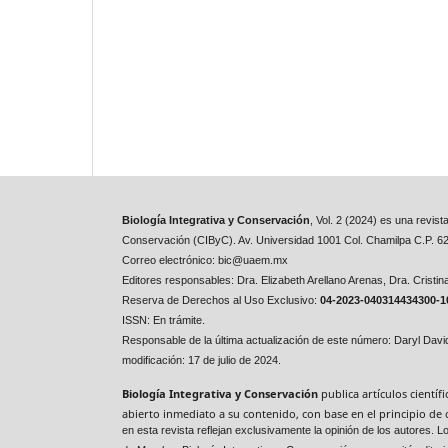
Biología Integrativa y Conservación
, Vol. 2 (2024) es una revis
Conservación (CIByC). Av. Universidad 1001 Col. Chamilpa C.P. 6
Correo electrónico: bic@uaem.mx
Editores responsables:
Dra. Elizabeth Arellano Arenas,
Dra. Cristi
Reserva de Derechos al Uso Exclusivo:
04-2023-040314434300-1
ISSN: En trámite.
Responsable de la última actualización de este número: Daryl Dav
modificación: 17 de julio de 2024.
Biología Integrativa y Conservación
publica artículos cientí
abierto inmediato a su contenido, con base en el principio de 
en esta revista reflejan exclusivamente la opinión de los autores