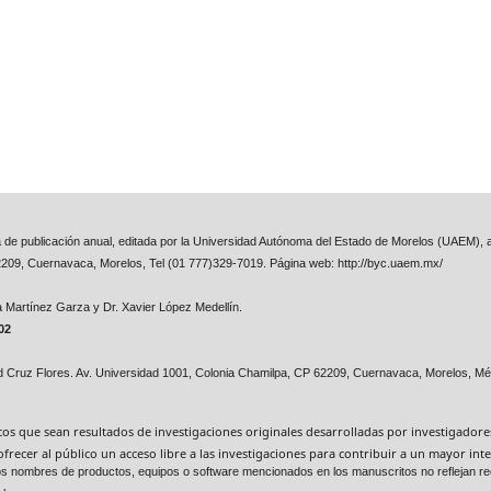
ta de publicación anual, editada por la Universidad Autónoma del Estado de Morelos (UAEM), a
2209, Cuernavaca, Morelos, Tel (01 777)329-7019. Página web: http://byc.uaem.mx/
na Martínez Garza y
Dr. Xavier López Medellín.
02
id Cruz Flores. Av. Universidad 1001, Colonia Chamilpa, CP 62209, Cuernavaca, Morelos, Mé
ficos que sean resultados de investigaciones originales desarrolladas por investigador
ofrecer al público un acceso libre a las investigaciones para contribuir a un mayor i
. Los nombres de productos, equipos o software mencionados en los manuscritos no reflejan