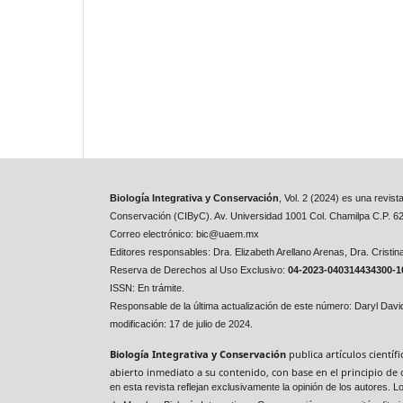
Biología Integrativa y Conservación
, Vol. 2 (2024) es una revis
Conservación (CIByC). Av. Universidad 1001 Col. Chamilpa C.P. 6
Correo electrónico: bic@uaem.mx
Editores responsables:
Dra. Elizabeth Arellano Arenas,
Dra. Cristi
Reserva de Derechos al Uso Exclusivo:
04-2023-040314434300-1
ISSN: En trámite.
Responsable de la última actualización de este número: Daryl Dav
modificación: 17 de julio de 2024.
Biología Integrativa y Conservación
publica artículos cientí
abierto inmediato a su contenido, con base en el principio de 
en esta revista reflejan exclusivamente la opinión de los autores