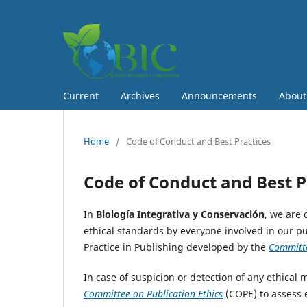
Current
Archives
Announcements
Abou
Home
/
Code of Conduct and Best Practices
Code of Conduct and Best P
In
Biología Integrativa y Conservación
, we are 
ethical standards by everyone involved in our pub
Practice in Publishing developed by the
Committe
In case of suspicion or detection of any ethical 
Committee on Publication Ethics
(COPE) to assess 